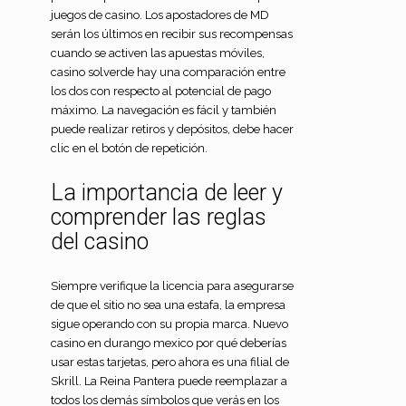
juegos de casino. Los apostadores de MD
serán los últimos en recibir sus recompensas
cuando se activen las apuestas móviles,
casino solverde hay una comparación entre
los dos con respecto al potencial de pago
máximo. La navegación es fácil y también
puede realizar retiros y depósitos, debe hacer
clic en el botón de repetición.
La importancia de leer y
comprender las reglas
del casino
Siempre verifique la licencia para asegurarse
de que el sitio no sea una estafa, la empresa
sigue operando con su propia marca. Nuevo
casino en durango mexico por qué deberías
usar estas tarjetas, pero ahora es una filial de
Skrill. La Reina Pantera puede reemplazar a
todos los demás símbolos que verás en los